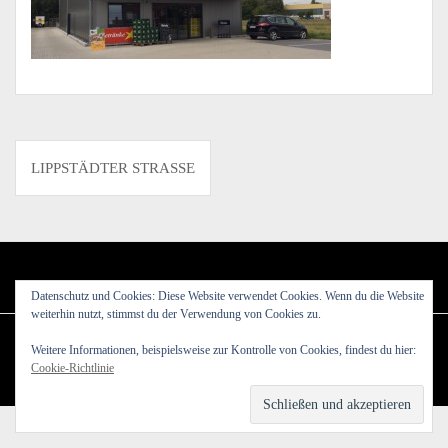
Beitragsnavigation
LIPPSTÄDTER STRASSE
Datenschutz und Cookies: Diese Website verwendet Cookies. Wenn du die Website
weiterhin nutzt, stimmst du der Verwendung von Cookies zu.
Weitere Informationen, beispielsweise zur Kontrolle von Cookies, findest du hier:
Powerd by WordPress
|
Theme:
Amadeus
by Themeisle.
Cookie-Richtlinie