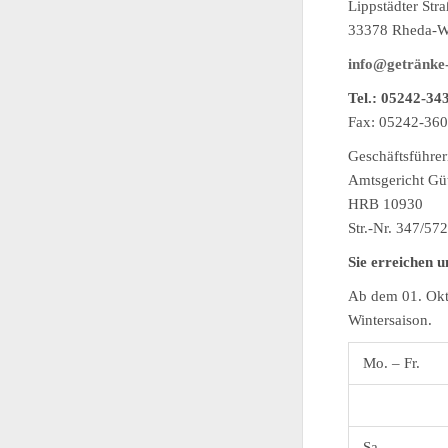
Lippstädter Str
33378 Rheda-W
info@getränke-
Tel.: 05242-34
Fax: 05242-36
Geschäftsführer
Amtsgericht Gü
HRB 10930
Str.-Nr. 347/57
Sie erreichen u
Ab dem 01. Okto
Wintersaison.
Mo. – Fr.
Sa.