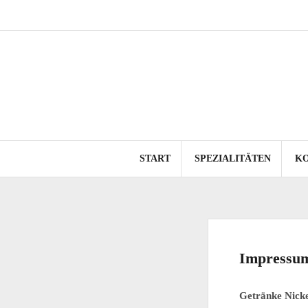
Springe
zum
Inhalt
START
SPEZIALITÄTEN
K
Impressu
Getränke Nic