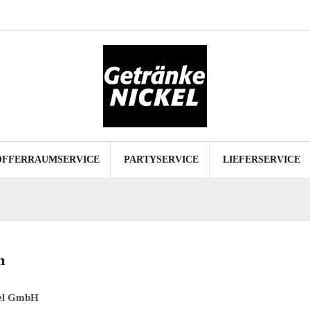
Start
Spezialitäten
Kofferraumservice
Partyservice
Lieferservice
Datenschutz
Impressum
OFFERRAUMSERVICE
PARTYSERVICE
LIEFERSERVICE
m
kel GmbH