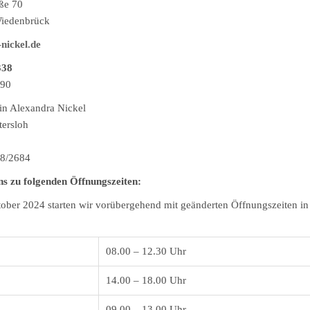
aße 70
iedenbrück
nickel.de
338
090
in Alexandra Nickel
tersloh
28/2684
ns zu folgenden Öffnungszeiten:
ber 2024 starten wir vorübergehend mit geänderten Öffnungszeiten in 
08.00 – 12.30 Uhr
14.00 – 18.00 Uhr
09.00 – 13.00 Uhr