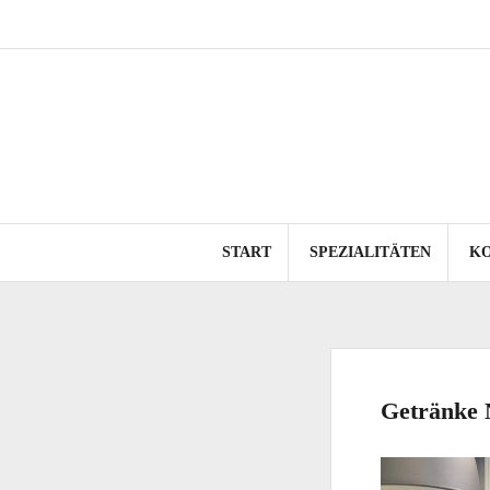
Springe
zum
Inhalt
START
SPEZIALITÄTEN
K
Getränke N