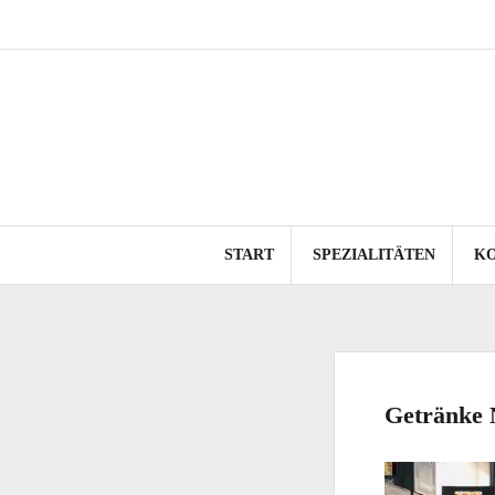
Springe
zum
Inhalt
START
SPEZIALITÄTEN
K
Getränke N