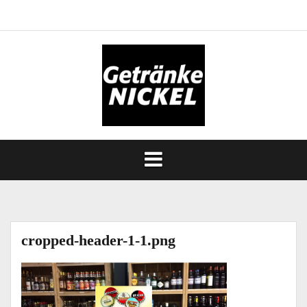
Springe
Start
Spezialitäten
Kofferraumservice
Partyservice
Lieferservice
Datenschutz
Impressum
zum
Inhalt
cropped-header-1-1.png