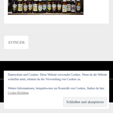
Beitragsnavigation
AYINGER
Datenschutz und Cookies: Diese Website verwendet Cookies. Wenn du die Website
weiterhin nutzt, stimmst du der Verwendung von Cookies zu.
Weitere Informationen, beispielsweise zur Kontrolle von Cookies, findest du hier:
Powerd by WordPress
|
Theme:
Amadeus
by Themeisle.
Cookie-Richtlinie